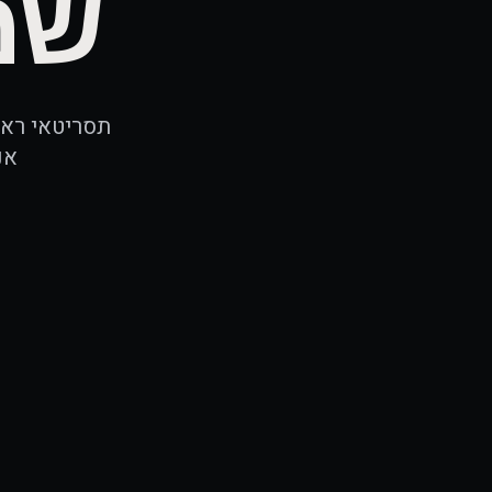
שמ
אנ