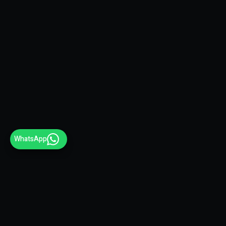
WhatsApp
אנגלית שפת אם — רוב העבודה נמסרת באנגלית
ברמת שפת אם